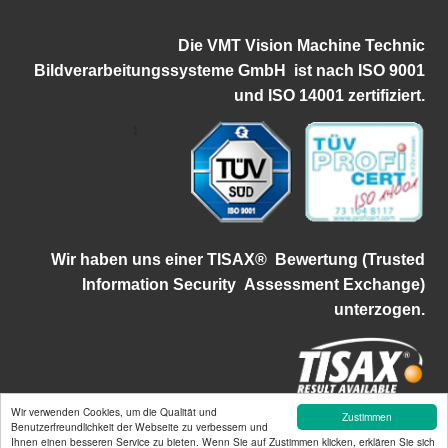
Die VMT Vision Machine Technic
Bildverarbeitungssysteme GmbH ist
nach ISO 9001
und ISO 14001 zertifiziert.
1
Wir haben uns einer TISAX®
Bewertung (Trusted
Information Security
Assessment Exchange)
unterzogen.
Wir verwenden Cookies, um die Qualität und
Zustimmen
©2026 VMT Bildverarbeitungssysteme GmbH | Mallaustraße 50-56 |
Benutzerfreundlichkeit der Webseite zu verbessern und
Ihnen einen besseren Service zu bieten. Wenn Sie auf Zustimmen klicken, erklären Sie sich
68219 Mannheim | info@vmt-systems.com | Tel.:+49 621-84250-0