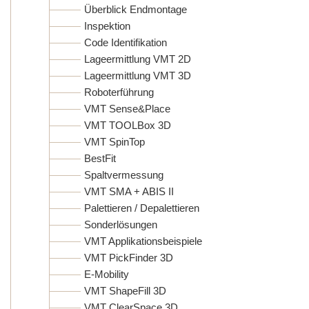
Überblick Endmontage
Inspektion
Code Identifikation
Lageermittlung VMT 2D
Lageermittlung VMT 3D
Roboterführung
VMT Sense&Place
VMT TOOLBox 3D
VMT SpinTop
BestFit
Spaltvermessung
VMT SMA + ABIS II
Palettieren / Depalettieren
Sonderlösungen
VMT Applikationsbeispiele
VMT PickFinder 3D
E-Mobility
VMT ShapeFill 3D
VMT ClearSpace 3D