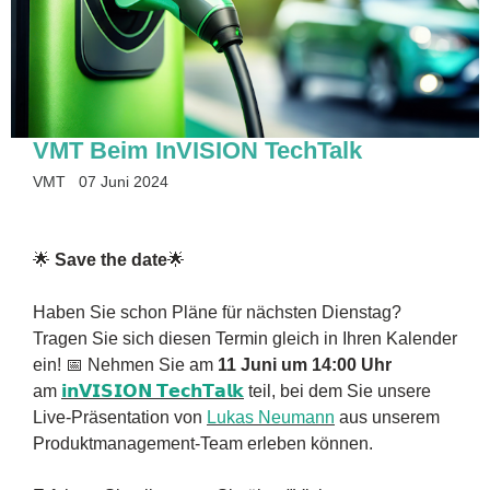
VMT Beim InVISION TechTalk
VMT
07 Juni 2024
🌟
Save the date
🌟
Haben Sie schon Pläne für nächsten Dienstag?
Tragen Sie sich diesen Termin gleich in Ihren Kalender
ein! 📅 Nehmen Sie am
11 Juni um 14:00 Uhr
am
𝗶𝗻𝗩𝗜𝗦𝗜𝗢𝗡 𝗧𝗲𝗰𝗵𝗧𝗮𝗹𝗸
teil, bei dem Sie unsere
Live-Präsentation von
Lukas Neumann
aus unserem
Produktmanagement-Team erleben können.