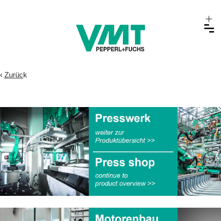
‹
Zurüc
k
.