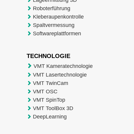
Lageermittlung 3D
Roboterführung
Kleberaupenkontrolle
Spaltvermessung
Softwareplattformen
TECHNOLOGIE
VMT Kameratechnologie
VMT Lasertechnologie
VMT TwinCam
VMT OSC
VMT SpinTop
VMT ToolBox 3D
DeepLearning