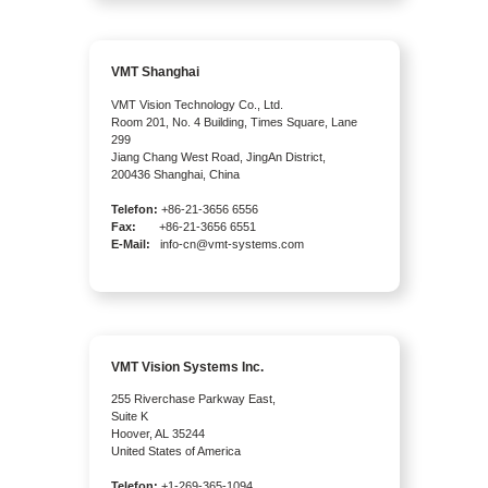
VMT Shanghai
VMT Vision Technology Co., Ltd.
Room 201, No. 4 Building, Times Square, Lane
299
Jiang Chang West Road, JingAn District,
200436 Shanghai, China
Telefon:
+86-21-3656 6556
Fax:
+86-21-3656 6551
E-Mail:
info-cn@vmt-systems.com
VMT Vision Systems Inc.
255 Riverchase Parkway East,
Suite K
Hoover, AL 35244
United States of America
Telefon:
+1-269-365-1094