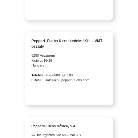
Pepperl+Fuchs Kereskedelmi Kft. – VMT
osztály
8200 Veszprém
Kistó ut 16-18
Hungary
Telefon:
+36-0688 590 100
E-Mail:
sales@hu.pepperl-fuchs.com
Pepperl+Fuchs México, S.A.
Av. Insurgentes Sur 688 Piso 6 B