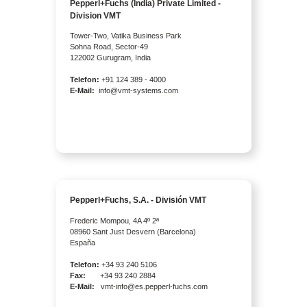
Pepperl+Fuchs (India) Private Limited -
Division VMT
Tower-Two, Vatika Business Park
Sohna Road, Sector-49
122002 Gurugram, India
Telefon:
+91 124 389 - 4000
E-Mail:
info@vmt-systems.com
Pepperl+Fuchs, S.A. - División VMT
Frederic Mompou, 4A 4º 2ª
08960 Sant Just Desvern (Barcelona)
España
Telefon:
+34 93 240 5106
Fax:
+34 93 240 2884
E-Mail:
vmt-info@es.pepperl-fuchs.com