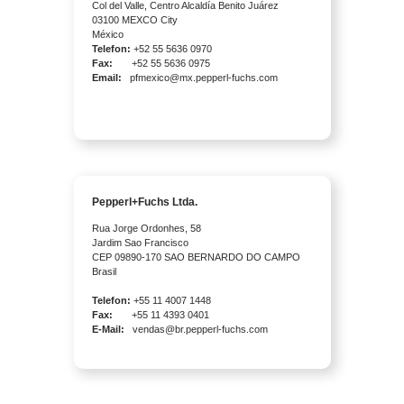
Col del Valle, Centro Alcaldía Benito Juárez
03100 MEXCO City
México
Telefon:
+52 55 5636 0970
Fax:
+52 55 5636 0975
Email:
pfmexico@mx.pepperl-fuchs.com
Pepperl+Fuchs Ltda.
Rua Jorge Ordonhes, 58
Jardim Sao Francisco
CEP 09890-170 SAO BERNARDO DO CAMPO
Brasil
Telefon:
+55 11 4007 1448
Fax:
+55 11 4393 0401
E-Mail:
vendas@br.pepperl-fuchs.com