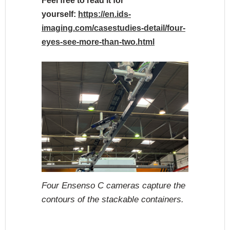
Feel free to read it for
yourself:
https://en.ids-
imaging.com/casestudies-detail/four-
eyes-see-more-than-two.html
Four Ensenso C cameras capture the
contours of the stackable containers.