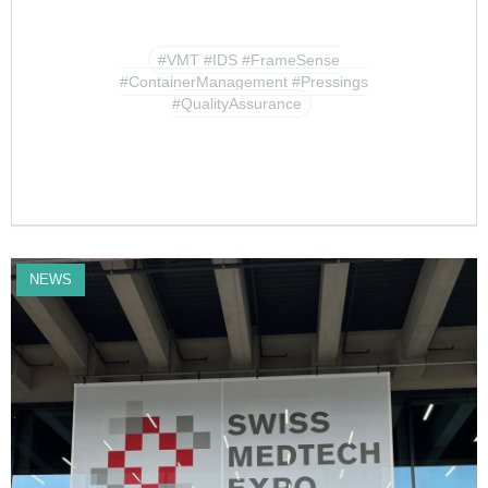
#VMT #IDS #FrameSense
#ContainerManagement #Pressings
#QualityAssurance
NEWS