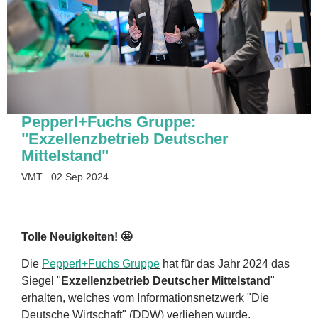
Pepperl+Fuchs Gruppe:
"Exzellenzbetrieb Deutscher
Mittelstand"
VMT
02 Sep 2024
Tolle Neuigkeiten! 🤩
Die
Pepperl+Fuchs Gruppe
hat für das Jahr 2024 das
Siegel "
Exzellenzbetrieb Deutscher Mittelstand
"
erhalten, welches vom Informationsnetzwerk "Die
Deutsche Wirtschaft" (DDW) verliehen wurde.