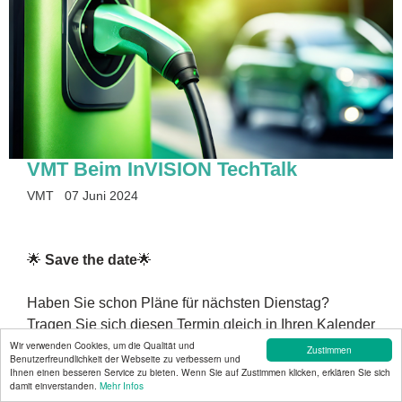
VMT Beim InVISION TechTalk
VMT
07 Juni 2024
🌟
Save the date
🌟
Haben Sie schon Pläne für nächsten Dienstag?
Tragen Sie sich diesen Termin gleich in Ihren Kalender
ein! 📅 Nehmen Sie am
11 Juni um 14:00 Uhr
Wir verwenden Cookies, um die Qualität und
Zustimmen
Benutzerfreundlichkeit der Webseite zu verbessern und
am
𝗶𝗻𝗩𝗜𝗦𝗜𝗢𝗡 𝗧𝗲𝗰𝗵𝗧𝗮𝗹𝗸
teil, bei dem Sie unsere
Ihnen einen besseren Service zu bieten. Wenn Sie auf Zustimmen klicken, erklären Sie sich
damit einverstanden.
Mehr Infos
Live-Präsentation von
Lukas Neumann
aus unserem