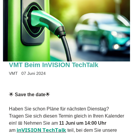
VMT Beim InVISION TechTalk
VMT
07 Juni 2024
🌟
Save the date
🌟
Haben Sie schon Pläne für nächsten Dienstag?
Tragen Sie sich diesen Termin gleich in Ihren Kalender
ein! 📅 Nehmen Sie am
11 Juni um 14:00 Uhr
am
𝗶𝗻𝗩𝗜𝗦𝗜𝗢𝗡 𝗧𝗲𝗰𝗵𝗧𝗮𝗹𝗸
teil, bei dem Sie unsere