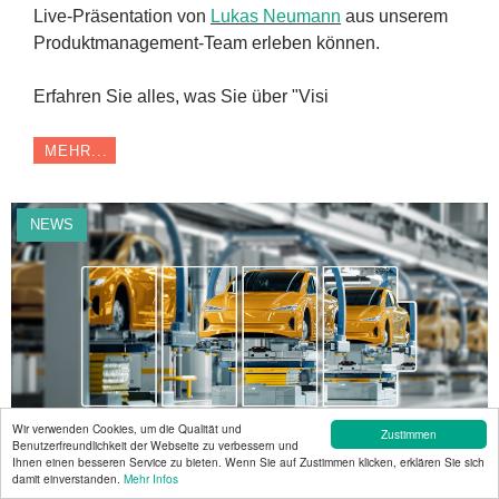
Live-Präsentation von
Lukas Neumann
aus unserem
Produktmanagement-Team erleben können.
Erfahren Sie alles, was Sie über "Visi
MEHR...
NEWS
Wir verwenden Cookies, um die Qualität und
Zustimmen
Benutzerfreundlichkeit der Webseite zu verbessern und
Ihnen einen besseren Service zu bieten. Wenn Sie auf Zustimmen klicken, erklären Sie sich
Battery Show Europe 2024
damit einverstanden.
Mehr Infos