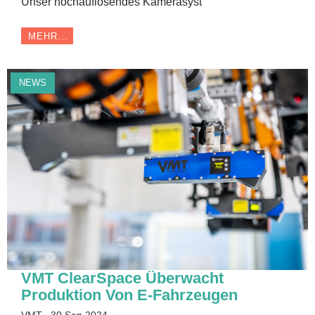
Unser hochauflösendes Kamerasyst
MEHR...
NEWS
VMT ClearSpace Überwacht
Produktion Von E-Fahrzeugen
VMT
30 Sep 2024