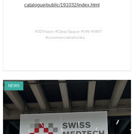
catalogue/public/191032/index.html
#3DVision #ClearSpace #VW #VMT
#commercialvehicles
NEWS