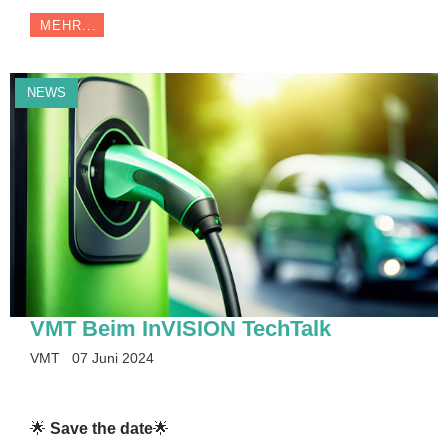
MEHR...
NEWS
VMT Beim InVISION TechTalk
VMT
07 Juni 2024
🌟
Save the date
🌟