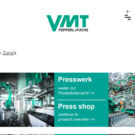
‹
Zurüc
k
.