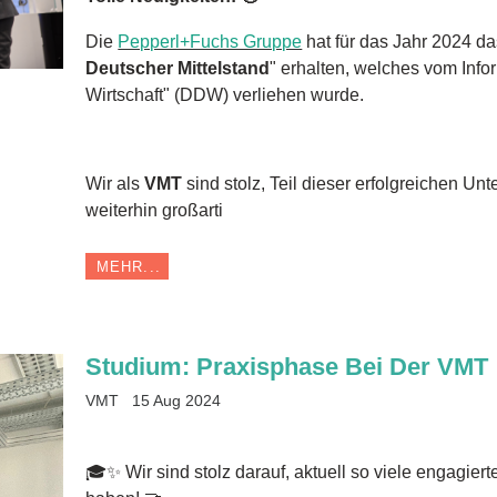
Die
Pepperl+Fuchs Gruppe
hat für das Jahr 2024 da
Deutscher Mittelstand
" erhalten, welches vom Inf
Wirtschaft" (DDW) verliehen wurde.
Wir als
VMT
sind stolz, Teil dieser erfolgreichen U
weiterhin großarti
MEHR...
Studium: Praxisphase Bei Der VMT
VMT
15 Aug 2024
🎓✨ Wir sind stolz darauf, aktuell so viele engagier