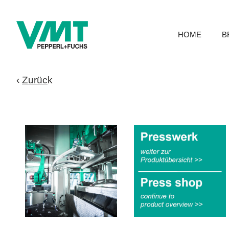
HOME
B
‹
Zurüc
k
.