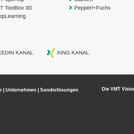
T ToolBox 3D
Pepperl+Fuchs
epLearning
KEDIN KANAL
XING KANAL
Die VMT Visi
e
|
Unternehmen
|
Sonderlösungen