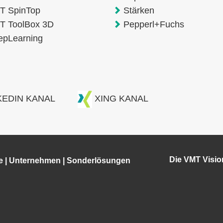
T SpinTop
Stärken
T ToolBox 3D
Pepperl+Fuchs
epLearning
KEDIN KANAL
XING KANAL
Die VMT Visi
e
|
Unternehmen
|
Sonderlösungen