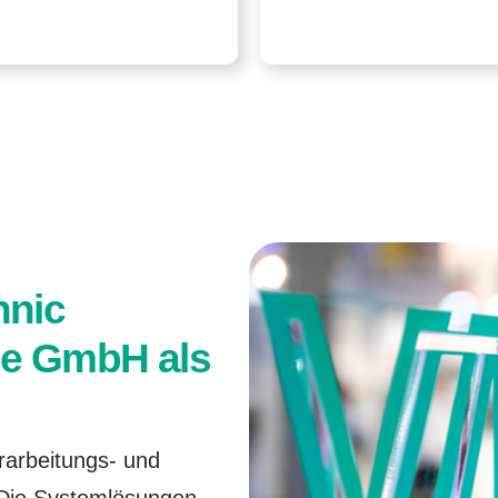
hnic
me
GmbH als
erarbeitungs- und