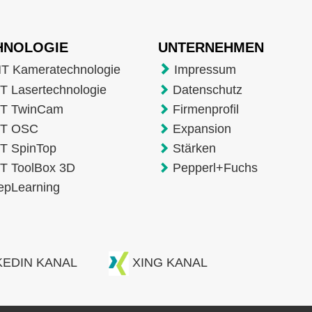
HNOLOGIE
UNTERNEHMEN
T Kameratechnologie
Impressum
 Lasertechnologie
Datenschutz
T TwinCam
Firmenprofil
T OSC
Expansion
T SpinTop
Stärken
T ToolBox 3D
Pepperl+Fuchs
epLearning
KEDIN KANAL
XING KANAL