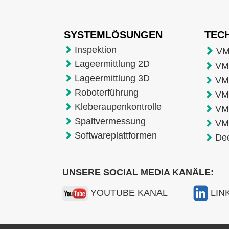
SYSTEMLÖSUNGEN
TEC
Inspektion
VM
Lageermittlung 2D
VMT
Lageermittlung 3D
VM
Roboterführung
VM
Kleberaupenkontrolle
VM
Spaltvermessung
VM
Softwareplattformen
De
UNSERE SOCIAL MEDIA KANÄLE:
YOUTUBE KANAL
LIN