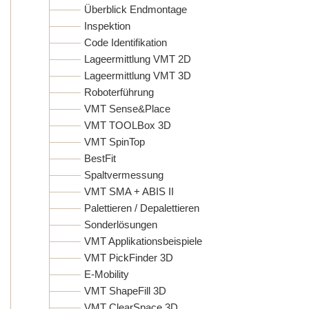
Überblick Endmontage
Inspektion
Code Identifikation
Lageermittlung VMT 2D
Lageermittlung VMT 3D
Roboterführung
VMT Sense&Place
VMT TOOLBox 3D
VMT SpinTop
BestFit
Spaltvermessung
VMT SMA + ABIS II
Palettieren / Depalettieren
Sonderlösungen
VMT Applikationsbeispiele
VMT PickFinder 3D
E-Mobility
VMT ShapeFill 3D
VMT ClearSpace 3D