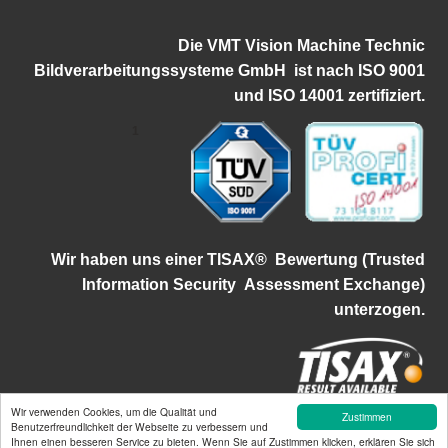
Die VMT Vision Machine Technic
Bildverarbeitungssysteme GmbH ist
nach ISO 9001
und ISO 14001 zertifiziert.
1
Wir haben uns einer TISAX®
Bewertung (Trusted
Information Security
Assessment Exchange)
unterzogen.
Wir verwenden Cookies, um die Qualität und
Zustimmen
©2026 VMT Bildverarbeitungssysteme GmbH | Mallaustraße 50-56 |
Benutzerfreundlichkeit der Webseite zu verbessern und
Ihnen einen besseren Service zu bieten. Wenn Sie auf Zustimmen klicken, erklären Sie sich
68219 Mannheim | info@vmt-systems.com | Tel.:+49 621-84250-0