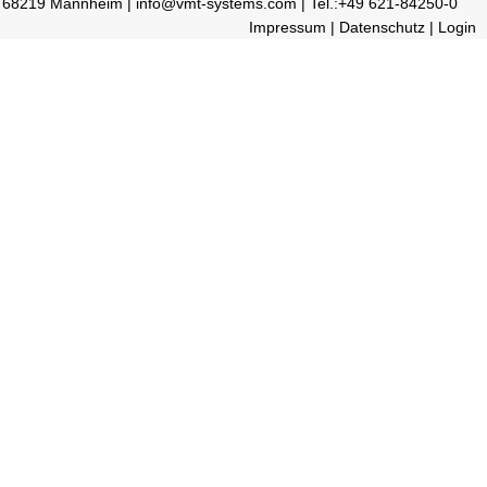
68219 Mannheim | info@vmt-systems.com | Tel.:+49 621-84250-0
Impressum
|
Datenschutz
|
Login