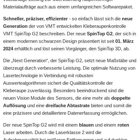
Materialaufträge auch aus einem umfangreichen Softwarepaket.
Schneller, präziser, effizienter
- so einfach lässt sich die
neue
Generation
der von VMT entwickelten Kleberaupenkontrolle
VMT SpinTop G2 beschreiben. Der neue
SpinTop G2
, der sich in
einem modernen schwarzen Design präsentiert ist seit
01. März
2024
erhältlich und löst seinen Vorgänger, den SpinTop 3D, ab.
Die „Next Generation“, der SpinTop G2, setzt neue Maßstäbe und
überzeugt durch verbesserte Leistung. Die optimale Nutzung von
Lasertechnologie in Verbindung mit robusten
Auswertealgorithmen sichert die Qualitätskontrolle der
Kleberaupe zuverlässig. Besonders beeindruckend sind die
neuen Vision Module des Sensors, die eine mehr als
doppelte
Auflösung
und eine
dreifache Abtastrate
bieten und somit die
eine präzisere und detailliertere Datenerfassung ermöglichen.
Der neue SpinTop G2 wird mit einem
blauen
und einem
roten
Laser arbeiten. Durch die Laserklasse 2 wird die
Aufnahmequalität bei größeren Entfernungen und auf dunklen