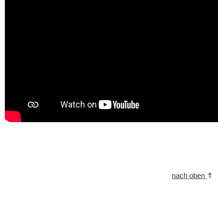
nach oben
⇑