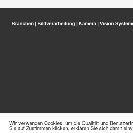
Branchen
|
Bildverarbeitung
|
Kamera
|
Vision System
Wir verwenden Cookies, um die Qualität und Benutzerfr
©2026 VMT Bildverarbeitungssysteme GmbH | Mallaustraße 50-5
Sie auf Zustimmen klicken, erklären Sie sich damit ein
84250-0