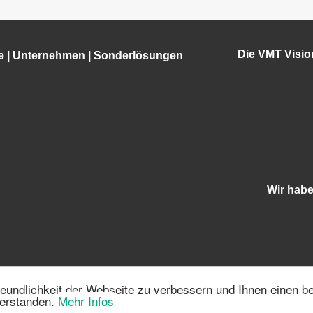
Die VMT Visi
e
|
Unternehmen
|
Sonderlösungen
Wir hab
eundlichkeit der Webseite zu verbessern und Ihnen einen b
6 | 68219 Mannheim | info@vmt-systems.com | Tel.:+49 621-
verstanden.
Mehr Infos