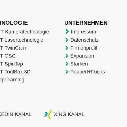
HNOLOGIE
UNTERNEHMEN
T Kameratechnologie
Impressum
 Lasertechnologie
Datenschutz
T TwinCam
Firmenprofil
T OSC
Expansion
T SpinTop
Stärken
T ToolBox 3D
Pepperl+Fuchs
epLearning
KEDIN KANAL
XING KANAL