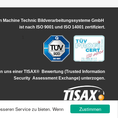
on Machine Technic Bildverarbeitungssysteme GmbH
ist
nach ISO 9001 und ISO 14001 zertifiziert.
1
en uns einer TISAX®
Bewertung (Trusted Information
Security
Assessment Exchange) unterzogen.
Zustimmen
esseren Service zu bieten. Wenn
Impressum
|
Datenschutz
|
Login