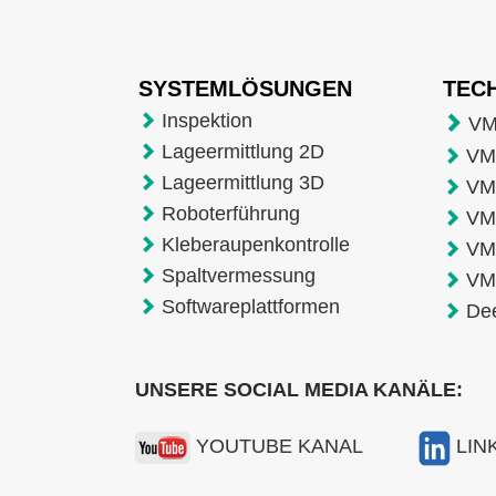
SYSTEMLÖSUNGEN
TEC
Inspektion
VM
Lageermittlung 2D
VMT
Lageermittlung 3D
VM
Roboterführung
VM
Kleberaupenkontrolle
VM
Spaltvermessung
VM
Softwareplattformen
De
UNSERE SOCIAL MEDIA KANÄLE:
YOUTUBE KANAL
LIN