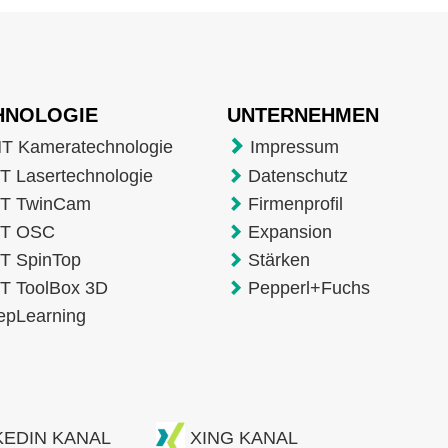
HNOLOGIE
UNTERNEHMEN
T Kameratechnologie
Impressum
 Lasertechnologie
Datenschutz
T TwinCam
Firmenprofil
T OSC
Expansion
T SpinTop
Stärken
T ToolBox 3D
Pepperl+Fuchs
epLearning
KEDIN KANAL
XING KANAL