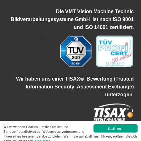
Die VMT Vision Machine Technic
Bildverarbeitungssysteme GmbH ist
nach ISO 9001
und ISO 14001 zertifiziert.
1
Wir haben uns einer TISAX®
Bewertung (Trusted
Information Security
Assessment Exchange)
unterzogen.
Wir verwenden Cookies, um die Qualität und
Zustimmen
©2026 VMT Bildverarbeitungssysteme GmbH | Mallaustraße 50-56 |
Benutzerfreundlichkeit der Webseite zu verbessern und
Ihnen einen besseren Service zu bieten. Wenn Sie auf Zustimmen klicken, erklären Sie sich
68219 Mannheim | info@vmt-systems.com | Tel.:+49 621-84250-0
damit einverstanden.
Mehr Infos