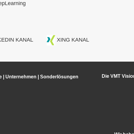
epLearning
KEDIN KANAL
XING KANAL
Die VMT Visi
e
|
Unternehmen
|
Sonderlösungen