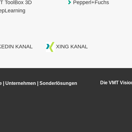
T ToolBox 3D
Pepperl+Fuchs
epLearning
KEDIN KANAL
XING KANAL
Die VMT Visi
e
|
Unternehmen
|
Sonderlösungen