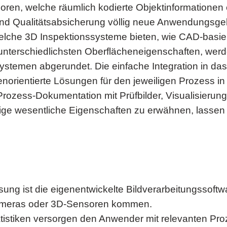
en, welche räumlich kodierte Objektinformationen e
 und Qualitätsabsicherung völlig neue Anwendungsge
welche 3D Inspektionssysteme bieten, wie CAD-basiert
 unterschiedlichsten Oberflächeneigenschaften, we
ystemen abgerundet. Die einfache Integration in da
norientierte Lösungen für den jeweiligen Prozess in
, Prozess-Dokumentation mit Prüfbilder, Visualisieru
ge wesentliche Eigenschaften zu erwähnen, lassen 
ng ist die eigenentwickelte Bildverarbeitungssoftwar
Kameras oder 3D-Sensoren kommen.
atistiken versorgen den Anwender mit relevanten Pr