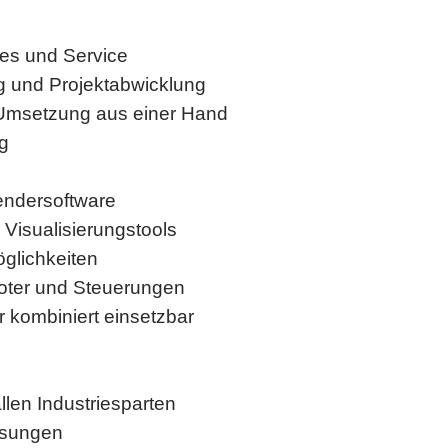
ales und Service
g und Projektabwicklung
d Umsetzung aus einer Hand
g
endersoftware
Visualisierungstools
öglichkeiten
oter und Steuerungen
kombiniert einsetzbar
n
llen Industriesparten
ösungen