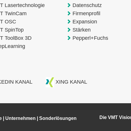
 Lasertechnologie
Datenschutz
T TwinCam
Firmenprofil
T OSC
Expansion
T SpinTop
Stärken
T ToolBox 3D
Pepperl+Fuchs
epLearning
KEDIN KANAL
XING KANAL
Die VMT Visi
e
|
Unternehmen
|
Sonderlösungen