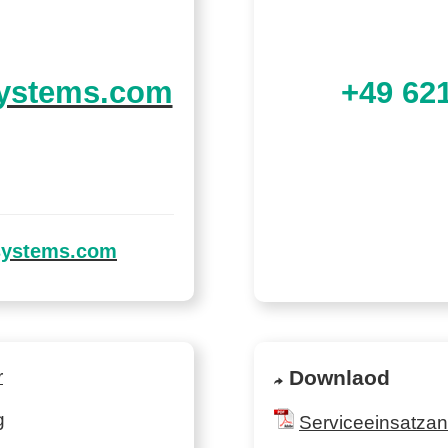
ystems.com
+49 62
systems.com
r
Downlaod
g
Serviceeinsatzan