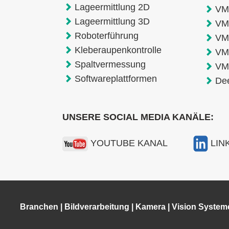
Lageermittlung 2D
VMT
Lageermittlung 3D
VM
Roboterführung
VM
Kleberaupenkontrolle
VM
Spaltvermessung
VM
Softwareplattformen
De
UNSERE SOCIAL MEDIA KANÄLE:
YOUTUBE KANAL
LIN
Branchen
|
Bildverarbeitung
|
Kamera
|
Vision System