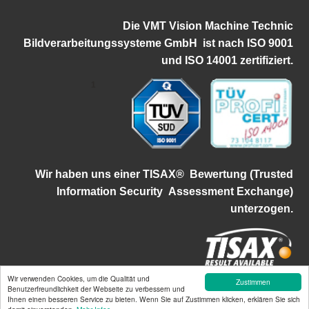
Die VMT Vision Machine Technic
Bildverarbeitungssysteme GmbH ist
nach ISO 9001
und ISO 14001 zertifiziert.
1
Wir haben uns einer TISAX®
Bewertung (Trusted
Information Security
Assessment Exchange)
unterzogen.
Wir verwenden Cookies, um die Qualität und
Zustimmen
©2026 VMT Bildverarbeitungssysteme GmbH | Mallaustraße 50-56 |
Benutzerfreundlichkeit der Webseite zu verbessern und
Ihnen einen besseren Service zu bieten. Wenn Sie auf Zustimmen klicken, erklären Sie sich
68219 Mannheim | info@vmt-systems.com | Tel.:+49 621-84250-0