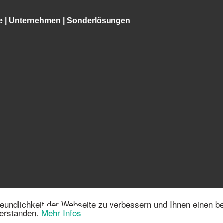
e
|
Unternehmen
|
Sonderlösungen
eundlichkeit der Webseite zu verbessern und Ihnen einen b
56 | 68219 Mannheim | info@vmt-systems.com | Tel.:+49 621-84250-0
verstanden.
Mehr Infos