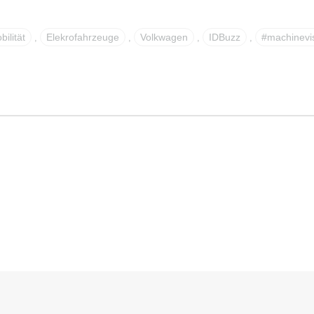
ilität
Elekrofahrzeuge
Volkwagen
IDBuzz
#machinevi
,
,
,
,