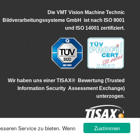
Die VMT Vision Machine Technic
Bildverarbeitungssysteme GmbH ist
nach ISO 9001
und ISO 14001 zertifiziert.
1
Wir haben uns einer TISAX®
Bewertung (Trusted
Information Security
Assessment Exchange)
unterzogen.
Zustimmen
esseren Service zu bieten. Wenn
Impressum
|
Datenschutz
|
Login