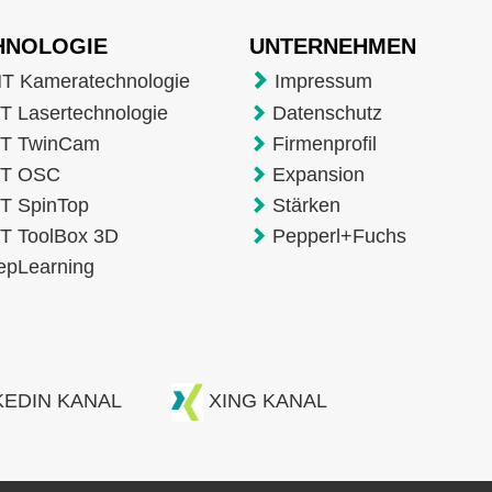
HNOLOGIE
UNTERNEHMEN
T Kameratechnologie
Impressum
 Lasertechnologie
Datenschutz
T TwinCam
Firmenprofil
T OSC
Expansion
T SpinTop
Stärken
T ToolBox 3D
Pepperl+Fuchs
epLearning
KEDIN KANAL
XING KANAL