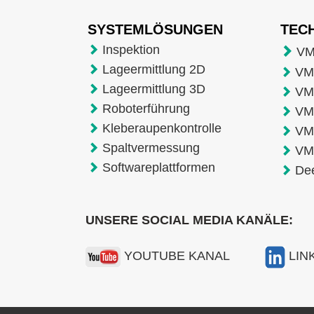
SYSTEMLÖSUNGEN
TEC
Inspektion
VM
Lageermittlung 2D
VMT
Lageermittlung 3D
VM
Roboterführung
VM
Kleberaupenkontrolle
VM
Spaltvermessung
VM
Softwareplattformen
De
UNSERE SOCIAL MEDIA KANÄLE:
YOUTUBE KANAL
LIN