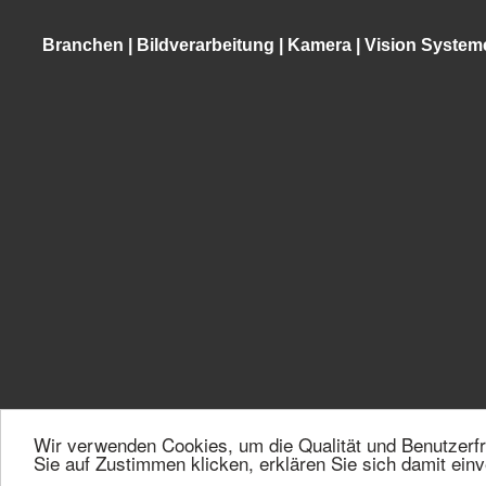
Branchen
|
Bildverarbeitung
|
Kamera
|
Vision System
Wir verwenden Cookies, um die Qualität und Benutzerfr
©2026 VMT Bildverarbeitungssysteme GmbH | Mallaustraße 50-
Sie auf Zustimmen klicken, erklären Sie sich damit ein