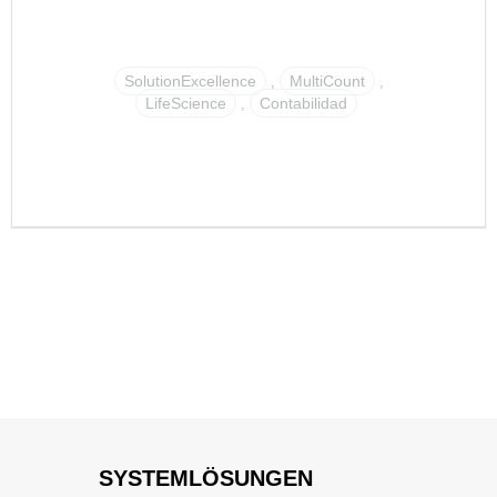
SolutionExcellence
MultiCount
,
,
LifeScience
Contabilidad
,
SYSTEMLÖSUNGEN