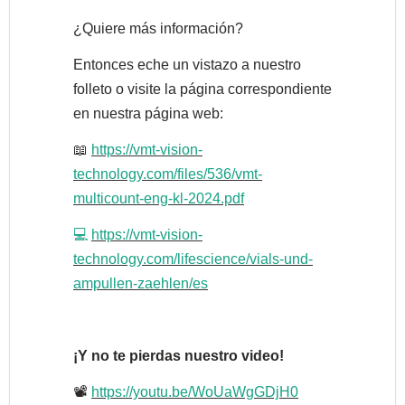
¿Quiere más información?
Entonces eche un vistazo a nuestro
folleto o visite la página correspondiente
en nuestra página web:
📖
https://vmt-vision-
technology.com/files/536/vmt-
multicount-eng-kl-2024.pdf
💻
https://vmt-vision-
technology.com/lifescience/vials-und-
ampullen-zaehlen/es
¡Y no te pierdas nuestro video!
📽
https://youtu.be/WoUaWgGDjH0