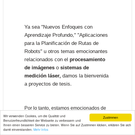
Ya sea "Nuevos Enfoques con
Aprendizaje Profundo," "Aplicaciones
para la Planificación de Rutas de
Robots" u otros temas emocionantes
relacionados con el
procesamiento
de imágenes
o
sistemas de
medición láser,
damos la bienvenida
a proyectos de tesis.
Por lo tanto, estamos emocionados de
presentar a un nuevo estudiante de
Wir verwenden Cookies, um die Qualität und
Zustimmen
Benutzerfreundlichkeit der Webseite zu verbessern und
a
maestría de la
Hochschule Mannheim
Ihnen einen besseren Service zu bieten. Wenn Sie auf Zustimmen klicken, erklären Sie sich
damit einverstanden.
Mehr Infos
nuestro departamento de desarrollo