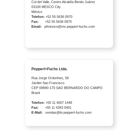
Col del Valle, Centro Alcaldía Benito Juárez
03100 MEXCO City
México
Telefon:
+52 55 5636 0970
Fax:
+52 55 5636 0975
Email:
pfmexico@mx.pepperl-fuchs.com
Pepperl+Fuchs Ltda.
Rua Jorge Ordonhes, 58
Jardim Sao Francisco
CEP 09890-170 SAO BERNARDO DO CAMPO
Brasil
Telefon:
+55 11 4007 1448
Fax:
+55 11 4393 0401
E-Mail:
vendas@br.pepperl-fuchs.com