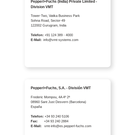
Pepperl+Fuchs (India) Private Limited -
Division VMT
Tower-Two, Vatika Business Park
Sohna Road, Sector-49
122002 Gurugram, India
Telefon:
+91 124 389 - 4000
E-Mail:
info@vmt-systems.com
Pepperl+Fuchs, S.A. - División VMT
Frederic Mompou, 4A 4º 2ª
08960 Sant Just Desvern (Barcelona)
España
Telefon:
+34 93 240 5106
Fax:
+34 93 240 2884
E-Mail:
vmt-info@es.pepperl-fuchs.com