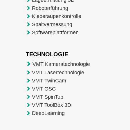
Lageermittlung 3D
Roboterführung
Kleberaupenkontrolle
Spaltvermessung
Softwareplattformen
TECHNOLOGIE
VMT Kameratechnologie
VMT Lasertechnologie
VMT TwinCam
VMT OSC
VMT SpinTop
VMT ToolBox 3D
DeepLearning