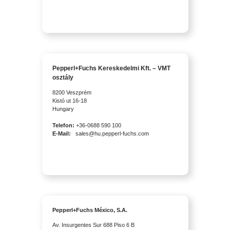
Pepperl+Fuchs Kereskedelmi Kft. – VMT
osztály
8200 Veszprém
Kistó ut 16-18
Hungary
Telefon:
+36-0688 590 100
E-Mail:
sales@hu.pepperl-fuchs.com
Pepperl+Fuchs México, S.A.
Av. Insurgentes Sur 688 Piso 6 B