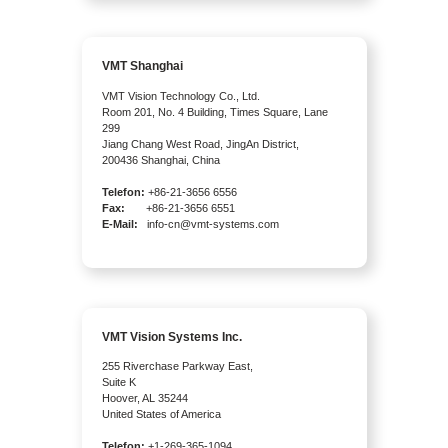
VMT Shanghai
VMT Vision Technology Co., Ltd.
Room 201, No. 4 Building, Times Square, Lane
299
Jiang Chang West Road, JingAn District,
200436 Shanghai, China
Telefon:
+86-21-3656 6556
Fax:
+86-21-3656 6551
E-Mail:
info-cn@vmt-systems.com
VMT Vision Systems Inc.
255 Riverchase Parkway East,
Suite K
Hoover, AL 35244
United States of America
Telefon:
+1-269-365-1094