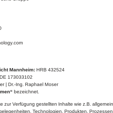
0
hnology.com
richt Mannheim:
HRB 432524
DE 173033102
 | Dr.-Ing. Raphael Moser
hmen“
bezeichnet.
te zur Verfügung gestellten Inhalte wie z.B. allgeme
angelegenheiten, Technologien, Produkten, Prozesse