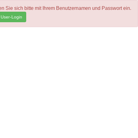
en Sie sich bitte mit Ihrem Benutzernamen und Passwort ein.
User-Login