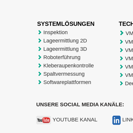
SYSTEMLÖSUNGEN
TEC
Inspektion
VM
Lageermittlung 2D
VMT
Lageermittlung 3D
VM
Roboterführung
VM
Kleberaupenkontrolle
VM
Spaltvermessung
VM
Softwareplattformen
De
UNSERE SOCIAL MEDIA KANÄLE:
YOUTUBE KANAL
LIN