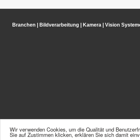
Branchen
|
Bildverarbeitung
|
Kamera
|
Vision System
Wir verwenden Cookies, um die Qualität und Benutzerfr
©2026 VMT Bildverarbeitungssysteme GmbH | Mallaustraße 50-5
Sie auf Zustimmen klicken, erklären Sie sich damit ein
84250-0