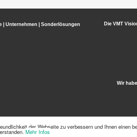
Die VMT Visi
e
|
Unternehmen
|
Sonderlösungen
Wir hab
eundlichkeit der Webseite zu verbessern und Ihnen einen b
6 | 68219 Mannheim | info@vmt-systems.com | Tel.:+49 621-
verstanden.
Mehr Infos