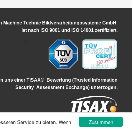
on Machine Technic Bildverarbeitungssysteme GmbH
ist
nach ISO 9001 und ISO 14001 zertifiziert.
1
en uns einer TISAX®
Bewertung (Trusted Information
Security
Assessment Exchange) unterzogen.
Zustimmen
esseren Service zu bieten. Wenn
Impressum
|
Datenschutz
|
Login