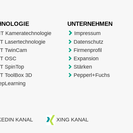
HNOLOGIE
UNTERNEHMEN
T Kameratechnologie
Impressum
 Lasertechnologie
Datenschutz
T TwinCam
Firmenprofil
T OSC
Expansion
T SpinTop
Stärken
T ToolBox 3D
Pepperl+Fuchs
epLearning
KEDIN KANAL
XING KANAL