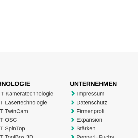
HNOLOGIE
UNTERNEHMEN
T Kameratechnologie
Impressum
 Lasertechnologie
Datenschutz
T TwinCam
Firmenprofil
T OSC
Expansion
T SpinTop
Stärken
T ToolBox 3D
Pepperl+Fuchs