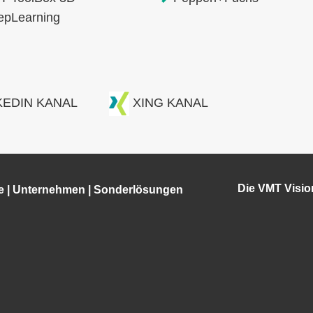
epLearning
KEDIN KANAL
XING KANAL
Die VMT Visi
e
|
Unternehmen
|
Sonderlösungen