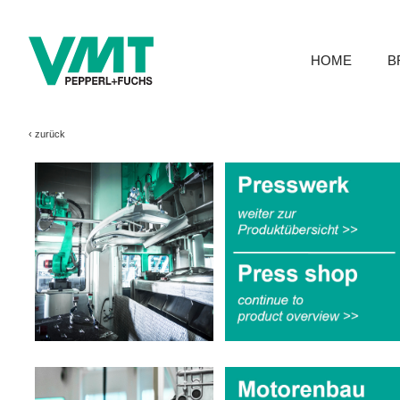
HOME
B
‹
zurück